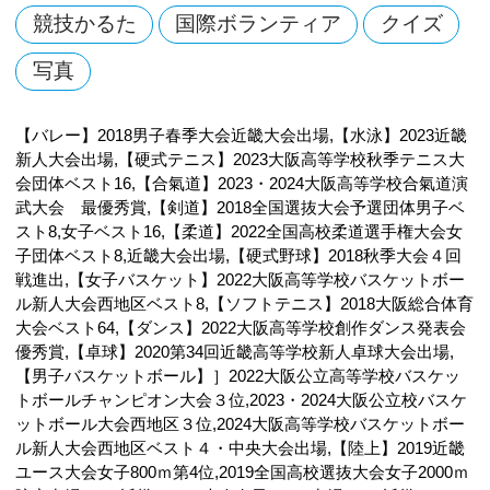
競技かるた
国際ボランティア
クイズ
写真
【バレー】2018男子春季大会近畿大会出場,【水泳】2023近畿
新人大会出場,【硬式テニス】2023大阪高等学校秋季テニス大
会団体ベスト16,【合氣道】2023・2024大阪高等学校合氣道演
武大会 最優秀賞,【剣道】2018全国選抜大会予選団体男子ベ
スト8,女子ベスト16,【柔道】2022全国高校柔道選手権大会女
子団体ベスト8,近畿大会出場,【硬式野球】2018秋季大会４回
戦進出,【女子バスケット】2022大阪高等学校バスケットボー
ル新人大会西地区ベスト8,【ソフトテニス】2018大阪総合体育
大会ベスト64,【ダンス】2022大阪高等学校創作ダンス発表会
優秀賞,【卓球】2020第34回近畿高等学校新人卓球大会出場,
【男子バスケットボール】］2022大阪公立高等学校バスケッ
トボールチャンピオン大会３位,2023・2024大阪公立校バスケ
ットボール大会西地区３位,2024大阪高等学校バスケットボー
ル新人大会西地区ベスト４・中央大会出場,【陸上】2019近畿
ユース大会女子800ｍ第4位,2019全国高校選抜大会女子2000ｍ