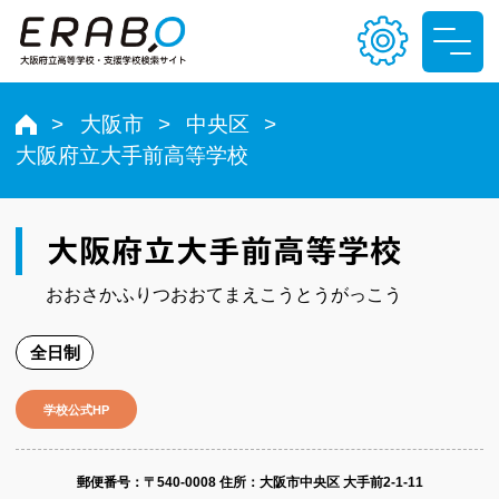
大阪市
中央区
大阪府立大手前高等学校
文字サイズ
小
中
大
大阪府立大手前高等学校
色合い
おおさかふりつおおてまえこうとうがっこう
T
T
T
T
全日制
学校公式HP
郵便番号​：〒540-0008
住所：大阪市中央区 大手前2-1-11