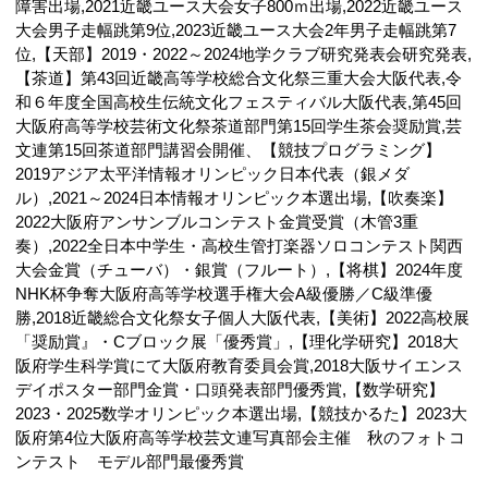
障害出場,2021近畿ユース大会女子800ｍ出場,2022近畿ユース
大会男子走幅跳第9位,2023近畿ユース大会2年男子走幅跳第7
位,【天部】2019・2022～2024地学クラブ研究発表会研究発表,
【茶道】第43回近畿高等学校総合文化祭三重大会大阪代表,令
和６年度全国高校生伝統文化フェスティバル大阪代表,第45回
大阪府高等学校芸術文化祭茶道部門第15回学生茶会奨励賞,芸
文連第15回茶道部門講習会開催、【競技プログラミング】
2019アジア太平洋情報オリンピック日本代表（銀メダ
ル）,2021～2024日本情報オリンピック本選出場,【吹奏楽】
2022大阪府アンサンブルコンテスト金賞受賞（木管3重
奏）,2022全日本中学生・高校生管打楽器ソロコンテスト関西
大会金賞（チューバ）・銀賞（フルート）,【将棋】2024年度
NHK杯争奪大阪府高等学校選手権大会A級優勝／C級準優
勝,2018近畿総合文化祭女子個人大阪代表,【美術】2022高校展
「奨励賞』・Cブロック展「優秀賞」,【理化学研究】2018大
阪府学生科学賞にて大阪府教育委員会賞,2018大阪サイエンス
デイポスター部門金賞・口頭発表部門優秀賞,【数学研究】
2023・2025数学オリンピック本選出場,【競技かるた】2023大
阪府第4位大阪府高等学校芸文連写真部会主催 秋のフォトコ
ンテスト モデル部門最優秀賞