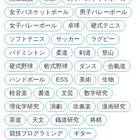
女子バスケットボール
男子バレーボール
女子バレーボール
卓球
硬式テニス
ソフトテニス
サッカー
ラグビー
バドミントン
柔道
剣道
登山
硬式野球
軟式野球
ダンス
合氣道
ハンドボール
ESS
美術
生物
軽音楽
書道
文芸
数学研究
理化学研究
演劇
吹奏楽
漫画研究
茶道
天文
鐡道研究
将棋
競技プログラミング
ギター