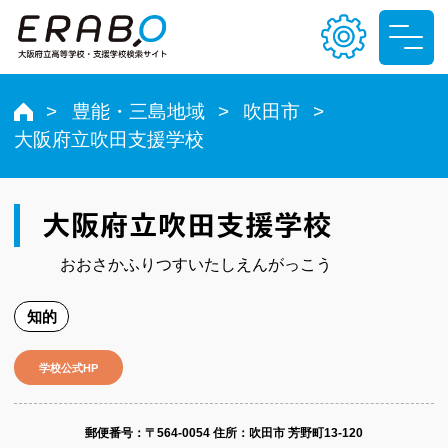
豊能・三島地域
吹田市
大阪府立吹田支援学校
文字サイズ
小
中
大
大阪府立吹田支援学校
色合い
おおさかふりつすいたしえんがっこう
T
T
T
T
知的
学校公式HP
郵便番号​：〒564-0054
住所：吹田市 芳野町13-120