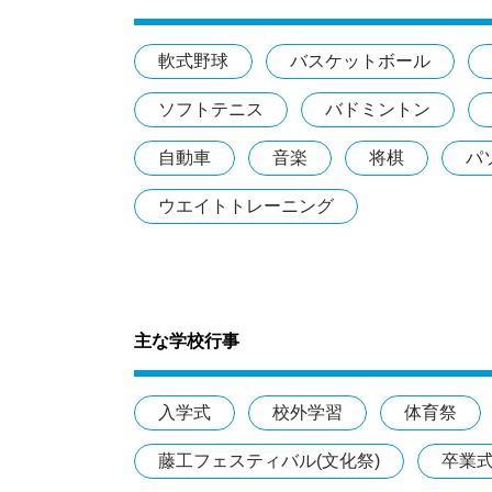
軟式野球
バスケットボール
ソフトテニス
バドミントン
自動車
音楽
将棋
パ
ウエイトトレーニング
主な学校行事
入学式
校外学習
体育祭
藤工フェスティバル(文化祭)
卒業