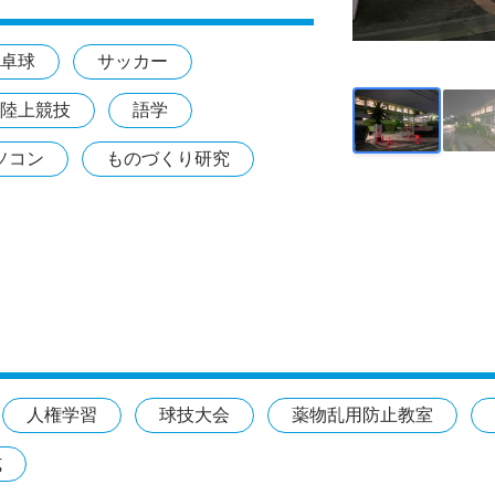
卓球
サッカー
陸上競技
語学
ソコン
ものづくり研究
人権学習
球技大会
薬物乱用防止教室
式