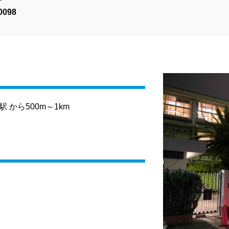
0098
から500m～1km