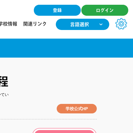
登録
ログイン
学校情報
関連リンク
言語選択
文字サイズ
小
中
大
色合い
T
T
T
T
程
かてい
学校公式HP