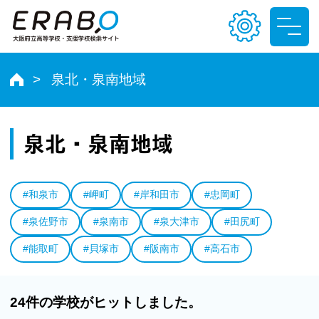
泉北・泉南地域
文字サイズ
小
中
大
泉北・泉南地域
色合い
#和泉市
#岬町
#岸和田市
#忠岡町
T
T
T
T
#泉佐野市
#泉南市
#泉大津市
#田尻町
#能取町
#貝塚市
#阪南市
#高石市
24件の学校がヒットしました。