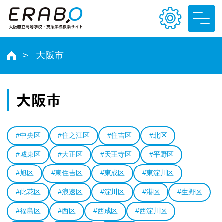
大阪市
文字サイズ
小
中
大
大阪市
色合い
#中央区
#住之江区
#住吉区
#北区
T
T
T
T
#城東区
#大正区
#天王寺区
#平野区
#旭区
#東住吉区
#東成区
#東淀川区
#此花区
#浪速区
#淀川区
#港区
#生野区
#福島区
#西区
#西成区
#西淀川区